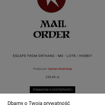
ESCAPE FROM ORTHANC - MO - LOTR / HOBBIT
Producent:
Games Workshop
239,99 zł
POWIADOM O DOSTĘPNOŚCI
Dbamy o Twoją prywatność