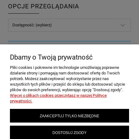
OPCJE PRZEGLĄDANIA
Dostępność: (wybierz)
Nie znaleziono produktów spełniających podane kryteria.
Dbamy o Twoją prywatność
Pliki cookies i pokrewne im technologie umożliwiają poprawne
POMOC
działanie strony i pomagają nam dostosować ofertę do Twoich
potrzeb. Możesz zaakceptować wykorzystanie przez nas
wszystkich tych plików i przejść do sklepu lub dostosować użycie
plików do swoich preferencji, wybierając opcję "Dostosuj zgody".
MOJE KONTO
Więcej o plikach cookies przeczytasz w naszej Polityce
prywatności.
PŁATNOŚCI I DOSTAWA
ZAAKCEPTUJ TYLKO NIEZBĘDNE
INFORMACJE
DOSTOSUJ ZGODY