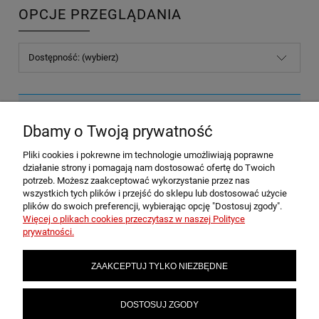
OPCJE PRZEGLĄDANIA
Dostępność: (wybierz)
Nie znaleziono produktów spełniających podane kryteria.
Dbamy o Twoją prywatność
Pliki cookies i pokrewne im technologie umożliwiają poprawne
POMOC
działanie strony i pomagają nam dostosować ofertę do Twoich
potrzeb. Możesz zaakceptować wykorzystanie przez nas
wszystkich tych plików i przejść do sklepu lub dostosować użycie
plików do swoich preferencji, wybierając opcję "Dostosuj zgody".
MOJE KONTO
Więcej o plikach cookies przeczytasz w naszej Polityce
prywatności.
PŁATNOŚCI I DOSTAWA
ZAAKCEPTUJ TYLKO NIEZBĘDNE
INFORMACJE
DOSTOSUJ ZGODY