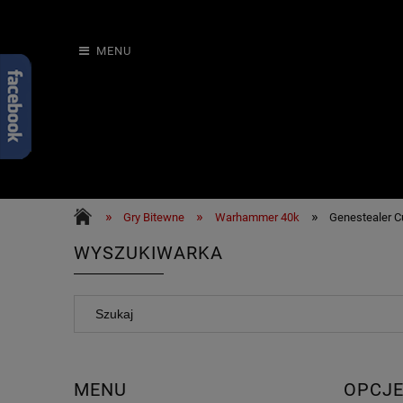
MENU
»
»
»
Gry Bitewne
Warhammer 40k
Genestealer C
WYSZUKIWARKA
MENU
OPCJE