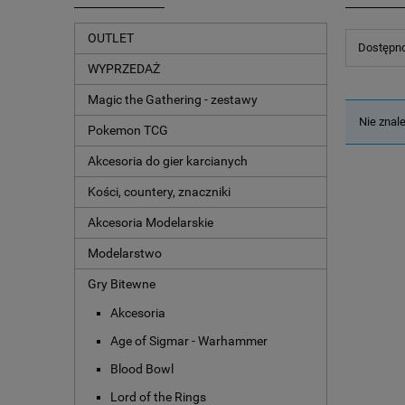
OUTLET
Dostępno
WYPRZEDAŻ
Magic the Gathering - zestawy
Nie znal
Pokemon TCG
Akcesoria do gier karcianych
Kości, countery, znaczniki
Akcesoria Modelarskie
Modelarstwo
Gry Bitewne
Akcesoria
Age of Sigmar - Warhammer
Blood Bowl
Lord of the Rings