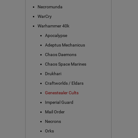
Necromunda
WarCry
Warhammer 40k
Apocalypse
Adeptus Mechanicus
Chaos Daemons
Chaos Space Marines
Drukhari
Craftworlds / Eldars
Genestealer Cults
Imperial Guard
Mail Order
Necrons
Orks