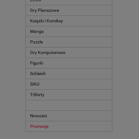
Gry Planszowe
Książki i Komiksy
Manga
Puzzle
Gry Komputerowe
Figurki
Schleich
SIKU
T-Shirty
Nowości
Promocje