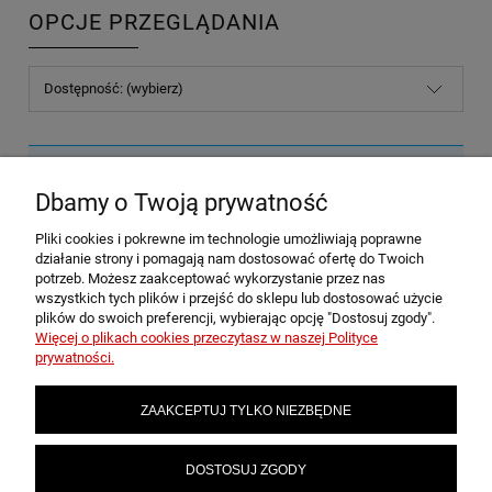
OPCJE PRZEGLĄDANIA
Dostępność: (wybierz)
Nie znaleziono produktów spełniających podane kryteria.
Dbamy o Twoją prywatność
Pliki cookies i pokrewne im technologie umożliwiają poprawne
POMOC
działanie strony i pomagają nam dostosować ofertę do Twoich
potrzeb. Możesz zaakceptować wykorzystanie przez nas
wszystkich tych plików i przejść do sklepu lub dostosować użycie
plików do swoich preferencji, wybierając opcję "Dostosuj zgody".
MOJE KONTO
Więcej o plikach cookies przeczytasz w naszej Polityce
prywatności.
PŁATNOŚCI I DOSTAWA
ZAAKCEPTUJ TYLKO NIEZBĘDNE
INFORMACJE
DOSTOSUJ ZGODY