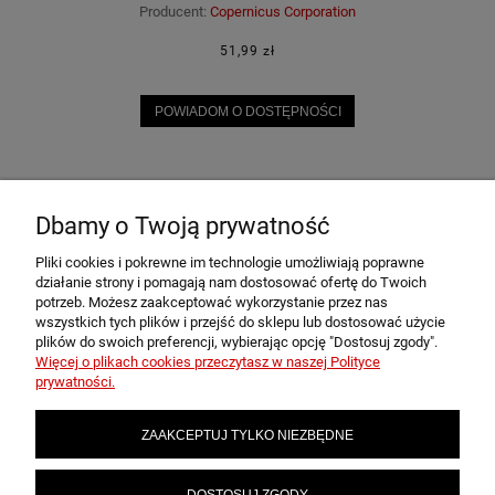
Producent:
Copernicus Corporation
51,99 zł
POWIADOM O DOSTĘPNOŚCI
«
1
2
3
»
Dbamy o Twoją prywatność
Pliki cookies i pokrewne im technologie umożliwiają poprawne
POMOC
działanie strony i pomagają nam dostosować ofertę do Twoich
potrzeb. Możesz zaakceptować wykorzystanie przez nas
wszystkich tych plików i przejść do sklepu lub dostosować użycie
plików do swoich preferencji, wybierając opcję "Dostosuj zgody".
MOJE KONTO
Więcej o plikach cookies przeczytasz w naszej Polityce
prywatności.
PŁATNOŚCI I DOSTAWA
ZAAKCEPTUJ TYLKO NIEZBĘDNE
INFORMACJE
DOSTOSUJ ZGODY