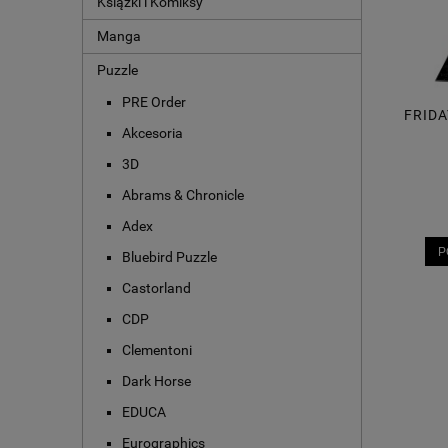
Książki i Komiksy
Manga
Puzzle
PRE Order
FRIDA
Akcesoria
3D
Abrams & Chronicle
Adex
P
Bluebird Puzzle
Castorland
CDP
Clementoni
Dark Horse
EDUCA
Eurographics