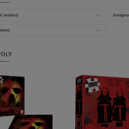
t: (wybierz)
Dostępnoś
ybierz)
POLY