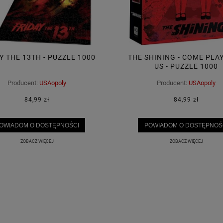
Y THE 13TH - PUZZLE 1000
THE SHINING - COME PLA
US - PUZZLE 1000
Producent:
USAopoly
Producent:
USAopoly
84,99 zł
84,99 zł
OWIADOM O DOSTĘPNOŚCI
POWIADOM O DOSTĘPNOŚ
ZOBACZ WIĘCEJ
ZOBACZ WIĘCEJ