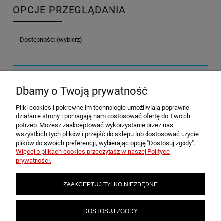
OPCJE PRZEGLĄDANIA
Dostępność: (wybierz)
Nie znaleziono produktów spełniających podane kryteria.
Dbamy o Twoją prywatność
Pliki cookies i pokrewne im technologie umożliwiają poprawne
POMOC
działanie strony i pomagają nam dostosować ofertę do Twoich
potrzeb. Możesz zaakceptować wykorzystanie przez nas
wszystkich tych plików i przejść do sklepu lub dostosować użycie
plików do swoich preferencji, wybierając opcję "Dostosuj zgody".
MOJE KONTO
Więcej o plikach cookies przeczytasz w naszej Polityce
prywatności.
PŁATNOŚCI I DOSTAWA
ZAAKCEPTUJ TYLKO NIEZBĘDNE
INFORMACJE
DOSTOSUJ ZGODY