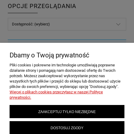
OPCJE PRZEGLĄDANIA
Dostępność: (wybierz)
Nie znaleziono produktów spełniających podane kryteria.
Dbamy o Twoją prywatność
Pliki cookies i pokrewne im technologie umożliwiają poprawne
POMOC
działanie strony i pomagają nam dostosować ofertę do Twoich
potrzeb. Możesz zaakceptować wykorzystanie przez nas
wszystkich tych plików i przejść do sklepu lub dostosować użycie
plików do swoich preferencji, wybierając opcję "Dostosuj zgody".
MOJE KONTO
Więcej o plikach cookies przeczytasz w naszej Polityce
prywatności.
PŁATNOŚCI I DOSTAWA
ZAAKCEPTUJ TYLKO NIEZBĘDNE
INFORMACJE
DOSTOSUJ ZGODY