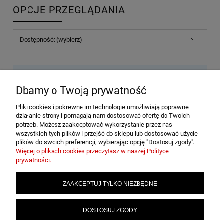
OPCJE PRZEGLĄDANIA
Dostępność: (wybierz)
Nie znaleziono produktów spełniających podane kryteria.
Dbamy o Twoją prywatność
Pliki cookies i pokrewne im technologie umożliwiają poprawne
POMOC
działanie strony i pomagają nam dostosować ofertę do Twoich
potrzeb. Możesz zaakceptować wykorzystanie przez nas
wszystkich tych plików i przejść do sklepu lub dostosować użycie
plików do swoich preferencji, wybierając opcję "Dostosuj zgody".
MOJE KONTO
Więcej o plikach cookies przeczytasz w naszej Polityce
prywatności.
PŁATNOŚCI I DOSTAWA
ZAAKCEPTUJ TYLKO NIEZBĘDNE
INFORMACJE
DOSTOSUJ ZGODY