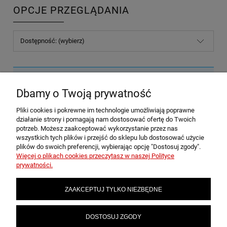
OPCJE PRZEGLĄDANIA
Dostępność: (wybierz)
Nie znaleziono produktów spełniających podane kryteria.
Dbamy o Twoją prywatność
Pliki cookies i pokrewne im technologie umożliwiają poprawne
POMOC
działanie strony i pomagają nam dostosować ofertę do Twoich
potrzeb. Możesz zaakceptować wykorzystanie przez nas
wszystkich tych plików i przejść do sklepu lub dostosować użycie
plików do swoich preferencji, wybierając opcję "Dostosuj zgody".
MOJE KONTO
Więcej o plikach cookies przeczytasz w naszej Polityce
prywatności.
PŁATNOŚCI I DOSTAWA
ZAAKCEPTUJ TYLKO NIEZBĘDNE
INFORMACJE
DOSTOSUJ ZGODY