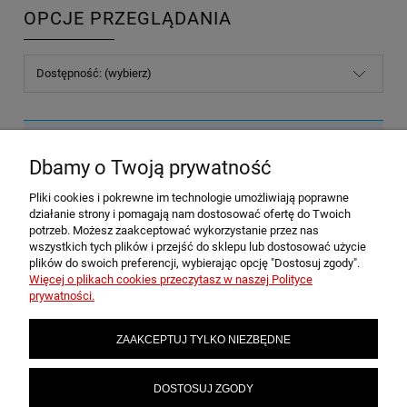
OPCJE PRZEGLĄDANIA
Dostępność: (wybierz)
Nie znaleziono produktów spełniających podane kryteria.
Dbamy o Twoją prywatność
Pliki cookies i pokrewne im technologie umożliwiają poprawne
POMOC
działanie strony i pomagają nam dostosować ofertę do Twoich
potrzeb. Możesz zaakceptować wykorzystanie przez nas
wszystkich tych plików i przejść do sklepu lub dostosować użycie
plików do swoich preferencji, wybierając opcję "Dostosuj zgody".
MOJE KONTO
Więcej o plikach cookies przeczytasz w naszej Polityce
prywatności.
PŁATNOŚCI I DOSTAWA
ZAAKCEPTUJ TYLKO NIEZBĘDNE
INFORMACJE
DOSTOSUJ ZGODY