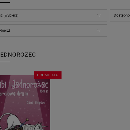
t: (wybierz)
Dostępnoś
ybierz)
I JEDNOROŻEC
PROMOCJA