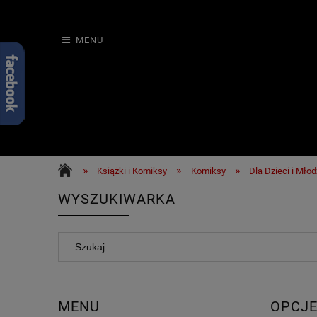
MENU
»
»
»
Książki i Komiksy
Komiksy
Dla Dzieci i Młod
WYSZUKIWARKA
MENU
OPCJE