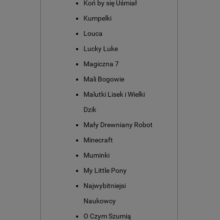
Koń by się Uśmiał
Kumpelki
Louca
Lucky Luke
Magiczna 7
Mali Bogowie
Malutki Lisek i Wielki
Dzik
Mały Drewniany Robot
Minecraft
Muminki
My Little Pony
Najwybitniejsi
Naukowcy
O Czym Szumią