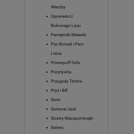
Wierzby
Opowieści z
Bukowego Lasu
Pamiętniki Wisienki
Pan Borsuk i Pani
Lisica
Powerpuff Girls
Pozytywka
Przygody Tintina
Ptyś i Bill
Sami
Samurai Jack
Siostry Niezapominajki
Sisters