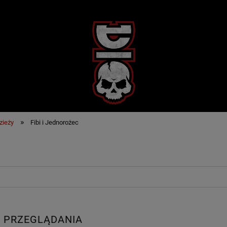
»
zieży
Fibi i Jednorożec
 PRZEGLĄDANIA