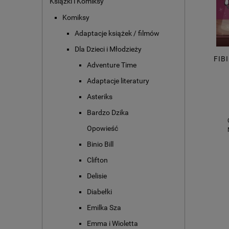
Książki i Komiksy
Komiksy
Adaptacje książek / filmów
Dla Dzieci i Młodzieży
FIB
Adventure Time
Adaptacje literatury
Asteriks
Bardzo Dzika
Opowieść
Binio Bill
Clifton
Delisie
Diabełki
Emilka Sza
Emma i Wioletta