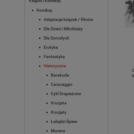
Książki i Komiksy
Komiksy
Adaptacje książek / filmów
Dla Dzieci i Młodzieży
Dla Dorosłych
Erotyka
Fantastyka
Historyczne
C
Barakuda
N
Caravaggio
Cykl Drapieżców
Krucjata
Krucjaty
Łabędzi Śpiew
Murena