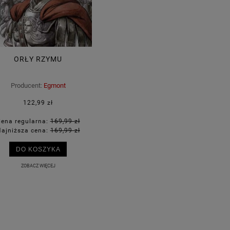
ORŁY RZYMU
Producent:
Egmont
122,99 zł
ena regularna:
169,99 zł
ajniższa cena:
169,99 zł
DO KOSZYKA
ZOBACZ WIĘCEJ