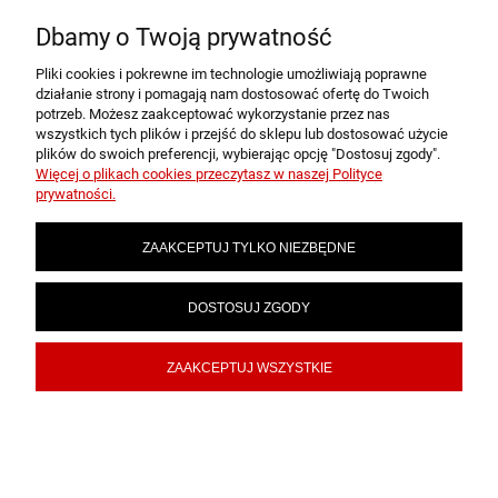
Dbamy o Twoją prywatność
Pliki cookies i pokrewne im technologie umożliwiają poprawne
POMOC
działanie strony i pomagają nam dostosować ofertę do Twoich
potrzeb. Możesz zaakceptować wykorzystanie przez nas
wszystkich tych plików i przejść do sklepu lub dostosować użycie
plików do swoich preferencji, wybierając opcję "Dostosuj zgody".
MOJE KONTO
Więcej o plikach cookies przeczytasz w naszej Polityce
prywatności.
PŁATNOŚCI I DOSTAWA
ZAAKCEPTUJ TYLKO NIEZBĘDNE
INFORMACJE
DOSTOSUJ ZGODY
ZAAKCEPTUJ WSZYSTKIE
O NAS
POKAŻ PEŁNĄ WERSJĘ STRONY
Sklep internetowy Shoper.pl