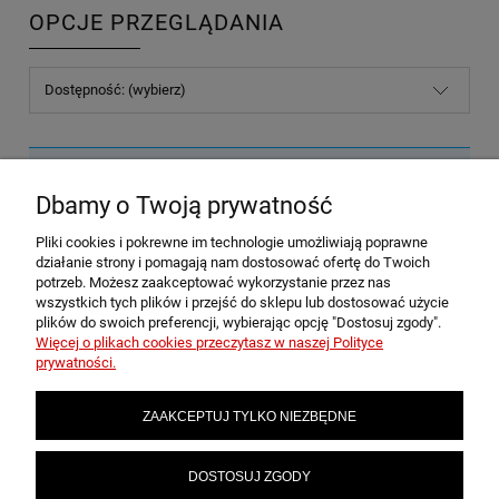
OPCJE PRZEGLĄDANIA
Dostępność: (wybierz)
Nie znaleziono produktów spełniających podane kryteria.
Dbamy o Twoją prywatność
Pliki cookies i pokrewne im technologie umożliwiają poprawne
POMOC
działanie strony i pomagają nam dostosować ofertę do Twoich
potrzeb. Możesz zaakceptować wykorzystanie przez nas
wszystkich tych plików i przejść do sklepu lub dostosować użycie
plików do swoich preferencji, wybierając opcję "Dostosuj zgody".
MOJE KONTO
Więcej o plikach cookies przeczytasz w naszej Polityce
prywatności.
PŁATNOŚCI I DOSTAWA
ZAAKCEPTUJ TYLKO NIEZBĘDNE
INFORMACJE
DOSTOSUJ ZGODY