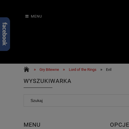
MENU
»
»
»
Gry Bitewne
Lord of the Rings
Evil
WYSZUKIWARKA
MENU
OPCJE