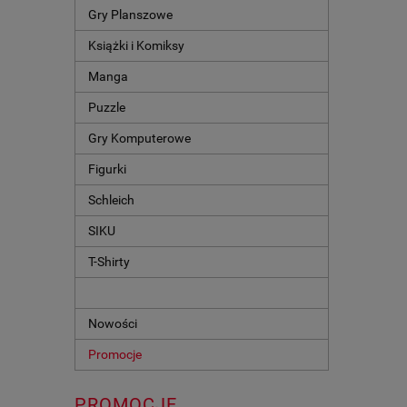
Gry Planszowe
Książki i Komiksy
Manga
Puzzle
Gry Komputerowe
Figurki
Schleich
SIKU
T-Shirty
Nowości
Promocje
PROMOCJE