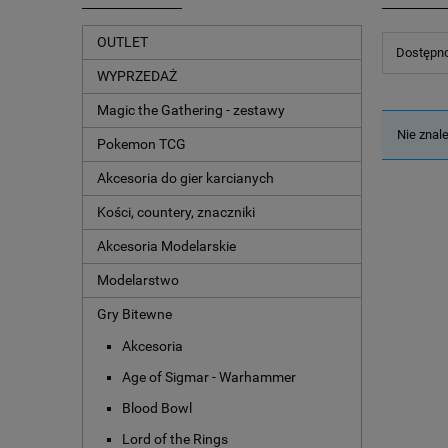
OUTLET
Dostępno
WYPRZEDAŻ
Magic the Gathering - zestawy
Nie znal
Pokemon TCG
Akcesoria do gier karcianych
Kości, countery, znaczniki
Akcesoria Modelarskie
Modelarstwo
Gry Bitewne
Akcesoria
Age of Sigmar - Warhammer
Blood Bowl
Lord of the Rings