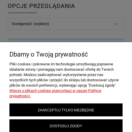
OPCJE PRZEGLĄDANIA
Dostępność: (wybierz)
Nie znaleziono produktów spełniających podane kryteria.
Dbamy o Twoją prywatność
Pliki cookies i pokrewne im technologie umożliwiają poprawne
POMOC
działanie strony i pomagają nam dostosować ofertę do Twoich
potrzeb. Możesz zaakceptować wykorzystanie przez nas
wszystkich tych plików i przejść do sklepu lub dostosować użycie
plików do swoich preferencji, wybierając opcję "Dostosuj zgody".
MOJE KONTO
Więcej o plikach cookies przeczytasz w naszej Polityce
prywatności.
PŁATNOŚCI I DOSTAWA
ZAAKCEPTUJ TYLKO NIEZBĘDNE
INFORMACJE
DOSTOSUJ ZGODY