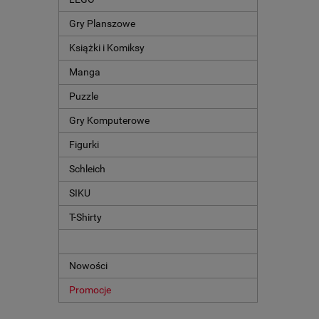
Gry Planszowe
Książki i Komiksy
Manga
Puzzle
Gry Komputerowe
Figurki
Schleich
SIKU
T-Shirty
Nowości
Promocje