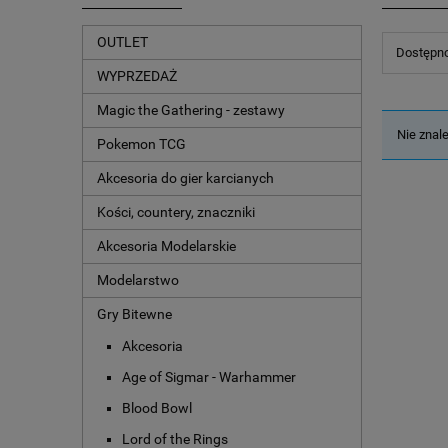
OUTLET
Dostępno
WYPRZEDAŻ
Magic the Gathering - zestawy
Nie znal
Pokemon TCG
Akcesoria do gier karcianych
Kości, countery, znaczniki
Akcesoria Modelarskie
Modelarstwo
Gry Bitewne
Akcesoria
Age of Sigmar - Warhammer
Blood Bowl
Lord of the Rings