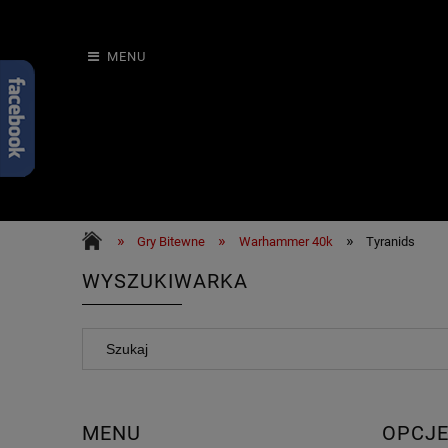
MENU
»
»
»
Gry Bitewne
Warhammer 40k
Tyranids
WYSZUKIWARKA
MENU
OPCJE