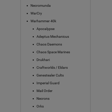
Necromunda
WarCry
Warhammer 40k
Apocalypse
Adeptus Mechanicus
Chaos Daemons
Chaos Space Marines
Drukhari
Craftworlds / Eldars
Genestealer Cults
Imperial Guard
Mail Order
Necrons
Orks