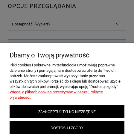
OPCJE PRZEGLĄDANIA
Dostępność: (wybierz)
Nie znaleziono produktów spełniających podane kryteria.
Dbamy o Twoją prywatność
Pliki cookies i pokrewne im technologie umożliwiają poprawne
POMOC
działanie strony i pomagają nam dostosować ofertę do Twoich
potrzeb. Możesz zaakceptować wykorzystanie przez nas
wszystkich tych plików i przejść do sklepu lub dostosować użycie
plików do swoich preferencji, wybierając opcję "Dostosuj zgody".
MOJE KONTO
Więcej o plikach cookies przeczytasz w naszej Polityce
prywatności.
PŁATNOŚCI I DOSTAWA
ZAAKCEPTUJ TYLKO NIEZBĘDNE
INFORMACJE
DOSTOSUJ ZGODY