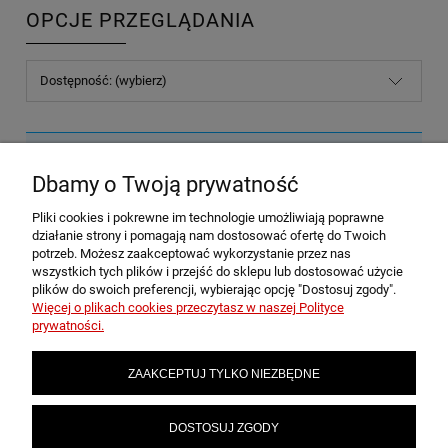
OPCJE PRZEGLĄDANIA
Dostępność: (wybierz)
Nie znaleziono produktów spełniających podane kryteria.
Dbamy o Twoją prywatność
Pliki cookies i pokrewne im technologie umożliwiają poprawne
POMOC
działanie strony i pomagają nam dostosować ofertę do Twoich
potrzeb. Możesz zaakceptować wykorzystanie przez nas
wszystkich tych plików i przejść do sklepu lub dostosować użycie
plików do swoich preferencji, wybierając opcję "Dostosuj zgody".
MOJE KONTO
Więcej o plikach cookies przeczytasz w naszej Polityce
prywatności.
PŁATNOŚCI I DOSTAWA
ZAAKCEPTUJ TYLKO NIEZBĘDNE
INFORMACJE
DOSTOSUJ ZGODY