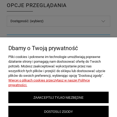
OPCJE PRZEGLĄDANIA
Dostępność: (wybierz)
Nie znaleziono produktów spełniających podane kryteria.
Dbamy o Twoją prywatność
Pliki cookies i pokrewne im technologie umożliwiają poprawne
POMOC
działanie strony i pomagają nam dostosować ofertę do Twoich
potrzeb. Możesz zaakceptować wykorzystanie przez nas
wszystkich tych plików i przejść do sklepu lub dostosować użycie
plików do swoich preferencji, wybierając opcję "Dostosuj zgody".
MOJE KONTO
Więcej o plikach cookies przeczytasz w naszej Polityce
prywatności.
PŁATNOŚCI I DOSTAWA
ZAAKCEPTUJ TYLKO NIEZBĘDNE
INFORMACJE
DOSTOSUJ ZGODY