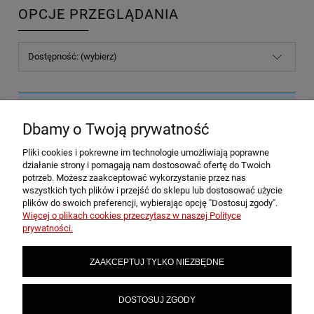
OPCJE PRZEGLĄDANIA
Dostępność: (wybierz)
Nie znaleziono produktów spełniających podane kryteria.
Dbamy o Twoją prywatność
Pliki cookies i pokrewne im technologie umożliwiają poprawne
POMOC
działanie strony i pomagają nam dostosować ofertę do Twoich
potrzeb. Możesz zaakceptować wykorzystanie przez nas
wszystkich tych plików i przejść do sklepu lub dostosować użycie
plików do swoich preferencji, wybierając opcję "Dostosuj zgody".
MOJE KONTO
Więcej o plikach cookies przeczytasz w naszej Polityce
prywatności.
PŁATNOŚCI I DOSTAWA
ZAAKCEPTUJ TYLKO NIEZBĘDNE
INFORMACJE
DOSTOSUJ ZGODY