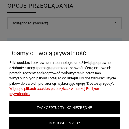
OPCJE PRZEGLĄDANIA
Dostępność: (wybierz)
Nie znaleziono produktów spełniających podane kryteria.
Dbamy o Twoją prywatność
Pliki cookies i pokrewne im technologie umożliwiają poprawne
POMOC
działanie strony i pomagają nam dostosować ofertę do Twoich
potrzeb. Możesz zaakceptować wykorzystanie przez nas
wszystkich tych plików i przejść do sklepu lub dostosować użycie
plików do swoich preferencji, wybierając opcję "Dostosuj zgody".
MOJE KONTO
Więcej o plikach cookies przeczytasz w naszej Polityce
prywatności.
PŁATNOŚCI I DOSTAWA
ZAAKCEPTUJ TYLKO NIEZBĘDNE
INFORMACJE
DOSTOSUJ ZGODY