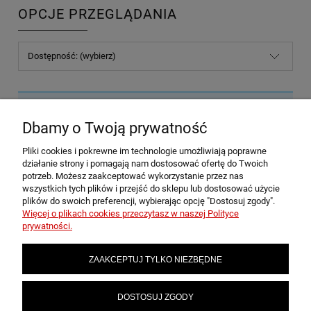
OPCJE PRZEGLĄDANIA
Dostępność: (wybierz)
Nie znaleziono produktów spełniających podane kryteria.
Dbamy o Twoją prywatność
Pliki cookies i pokrewne im technologie umożliwiają poprawne
POMOC
działanie strony i pomagają nam dostosować ofertę do Twoich
potrzeb. Możesz zaakceptować wykorzystanie przez nas
wszystkich tych plików i przejść do sklepu lub dostosować użycie
plików do swoich preferencji, wybierając opcję "Dostosuj zgody".
MOJE KONTO
Więcej o plikach cookies przeczytasz w naszej Polityce
prywatności.
PŁATNOŚCI I DOSTAWA
ZAAKCEPTUJ TYLKO NIEZBĘDNE
INFORMACJE
DOSTOSUJ ZGODY