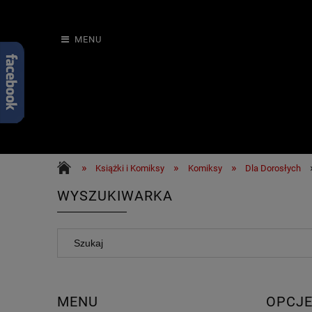
MENU
»
»
»
Książki i Komiksy
Komiksy
Dla Dorosłych
WYSZUKIWARKA
MENU
OPCJE