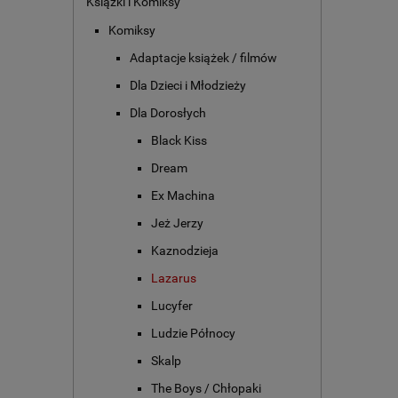
Książki i Komiksy
Komiksy
Adaptacje książek / filmów
Dla Dzieci i Młodzieży
Dla Dorosłych
Black Kiss
Dream
Ex Machina
Jeż Jerzy
Kaznodzieja
Lazarus
Lucyfer
Ludzie Północy
Skalp
The Boys / Chłopaki