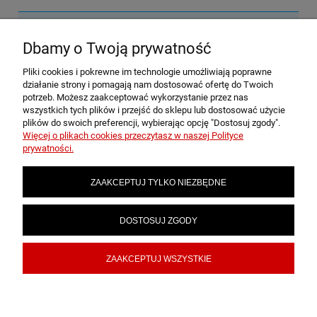
Nie znaleziono produktów spełniających podane kryteria.
Dbamy o Twoją prywatność
Pliki cookies i pokrewne im technologie umożliwiają poprawne
POMOC
działanie strony i pomagają nam dostosować ofertę do Twoich
potrzeb. Możesz zaakceptować wykorzystanie przez nas
wszystkich tych plików i przejść do sklepu lub dostosować użycie
plików do swoich preferencji, wybierając opcję "Dostosuj zgody".
MOJE KONTO
Więcej o plikach cookies przeczytasz w naszej Polityce
prywatności.
PŁATNOŚCI I DOSTAWA
ZAAKCEPTUJ TYLKO NIEZBĘDNE
INFORMACJE
DOSTOSUJ ZGODY
ZAAKCEPTUJ WSZYSTKIE
O NAS
POKAŻ PEŁNĄ WERSJĘ STRONY