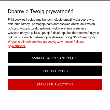
Ten produkt jest niedostępny.
Dbamy o Twoją prywatność
Pliki cookies i pokrewne im technologie umożliwiają poprawne
POMOC
działanie strony i pomagają nam dostosować ofertę do Twoich
potrzeb. Możesz zaakceptować wykorzystanie przez nas
wszystkich tych plików i przejść do sklepu lub dostosować użycie
plików do swoich preferencji, wybierając opcję "Dostosuj zgody".
MOJE KONTO
Więcej o plikach cookies przeczytasz w naszej Polityce
prywatności.
PŁATNOŚCI I DOSTAWA
ZAAKCEPTUJ TYLKO NIEZBĘDNE
INFORMACJE
DOSTOSUJ ZGODY
ZAAKCEPTUJ WSZYSTKIE
O NAS
POKAŻ PEŁNĄ WERSJĘ STRONY
Sklep internetowy Shoper.pl